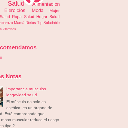
s Salud
Alimentacion
Ejercicios
Moda
Mujer
 Salud
Ropa
Salud
Hogar
Salud
mbarazo
Mamá
Dietas
Tip Saludable
a
Vitaminas
ecomendamos
is
s Notas
Importancia musculos
longevidad salud
El músculo no solo es
estética: es un órgano de
ad. Está comprobado que
 masa muscular reduce el riesgo
s tipo 2...