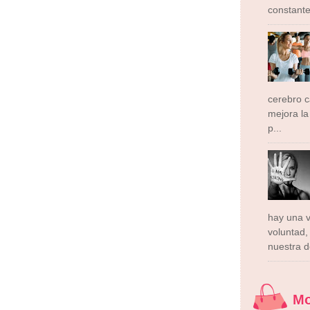
constante
cerebro 
mejora la 
p...
hay una v
voluntad,
nuestra d
M