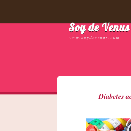
Soy de Venus
www.soydevenus.com
Diabetes a