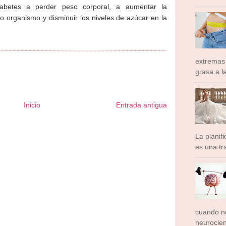
abetes a perder peso corporal, a aumentar la
ro organismo y disminuir los niveles de azúcar en la
extremas
grasa a l
Inicio
Entrada antigua
ormador Express
Club Informativo
Fondo de Cultura
Zona Geeks
rte y Saludable
Total Trucos
Cine Hostal
Mundo Gadgets
Autos &
La planif
ativo
Turismo Mundial
Se Saludable
Visita Mexico
El Corazon Verde
es una tra
cuando no
neurocien