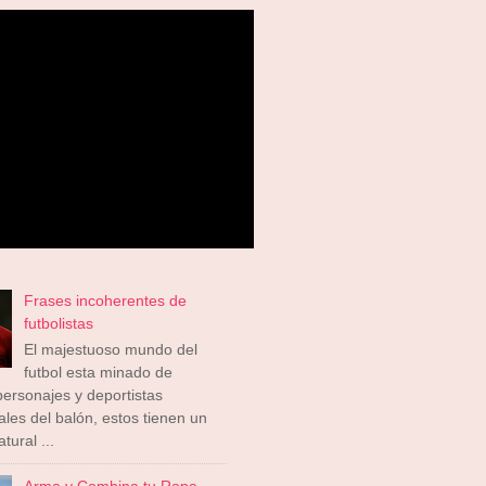
Frases incoherentes de
futbolistas
El majestuoso mundo del
futbol esta minado de
ersonajes y deportistas
ales del balón, estos tienen un
tural ...
Arma y Combina tu Ropa