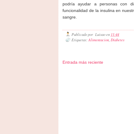
podría ayudar a personas con di
funcionalidad de la insulina en nuest
sangre.
Publicado por
Luisao
en
11:44
Etiquetas:
Alimentacion
,
Diabetes
Entrada más reciente
Zona Informativa
Be Saludable
LiNea de Salud
Inf
Hobbies Masculinos
Tecnofilos News
Ocio Neón
Fue
Turismo
Fanaticos Futbol
Mascotafilia
Mundo Inform
Culturafilia
Amor Motor