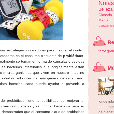
Nota
Belleza
Glosario
Mental
E
Calzado
Yog
R
vas estrategias innovadoras para mejorar el control
tarot grat
metedoras es el consumo frecuente de
probióticos
.
tualmente se toman en forma de cápsulas o bebidas
s bacterias intestinales que originalmente están
Má
s microorganismos que viven en nuestro intestino
salud no solo intestinal sino general del organismo.
ota intestinal sana puede ayudar a prevenir la
 probióticos tiene la posibilidad de mejorar el
longevid
iven con diabetes y así brindar beneficios para su
mantener
an demostrados que el consumo diario de probióticos
de diabete