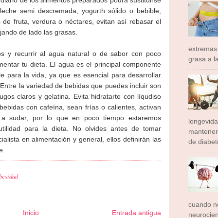
 leche semi descremada, yogurth sólido o bebible,
 de fruta, verdura o néctares, evitan así rebasar el
jando de lado las grasas.
extremas
os y recurrir al agua natural o de sabor con poco
grasa a l
entar tu dieta. El agua es el principal componente
e para la vida, ya que es esencial para desarrollar
 Entre la variedad de bebidas que puedes incluir son
ugos claros y gelatina. Evita hidratarte con líqudiso
 bebidas con cafeína, sean frías o calientes, activan
 a sudar, por lo que en poco tiempo estaremos
longevid
tilidad para la dieta. No olvides antes de tomar
mantener
alista en alimentación y general, ellos definirán las
de diabete
e.
besidad
cuando no
Inicio
Entrada antigua
neurocien