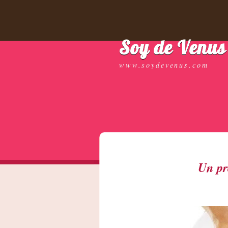
Soy de Venus
www.soydevenus.com
Un pr