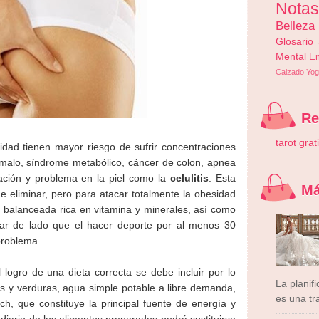
Nota
Belleza
Glosario
Mental
E
Calzado
Yog
R
tarot grat
dad tienen mayor riesgo de sufrir concentraciones
ol malo, síndrome metabólico, cáncer de colon, apnea
uación y problema en la piel como la
celulitis
. Esta
Má
 eliminar, pero para atacar totalmente la obesidad
n balanceada rica en vitamina y minerales, así como
ar de lado que el hacer deporte por al menos 30
problema.
ogro de una dieta correcta se debe incluir por lo
La planif
s y verduras, agua simple potable a libre demanda,
es una tra
, que constituye la principal fuente de energía y
diario de los alimentos preparados podrá sustituirse