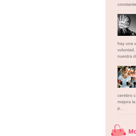
constante
ormador Express
Club Informativo
Fondo de Cultura
Zona Geeks
rte y Saludable
Total Trucos
Cine Hostal
Mundo Gadgets
Autos &
ativo
Turismo Mundial
Se Saludable
Visita Mexico
El Corazon Verde
hay una v
voluntad,
nuestra d
cerebro 
mejora la 
p...
M