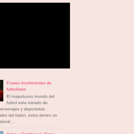
Frases incoherentes de
futbolistas
El majestuoso mundo del
futbol esta minado de
ersonajes y deportistas
ales del balón, estos tienen un
tural ...
Arma y Combina tu Ropa