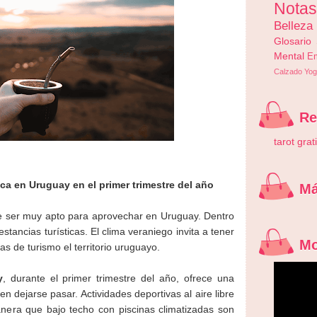
Nota
Belleza
Glosario
Mental
E
Calzado
Yog
R
tarot grat
ica en Uruguay en el primer trimestre del año
Má
le ser muy apto para aprovechar en Uruguay. Dentro
tancias turísticas. El clima veraniego invita a tener
M
as de turismo el territorio uruguayo.
y
, durante el primer trimestre del año, ofrece una
n dejarse pasar. Actividades deportivas al aire libre
nera que bajo techo con piscinas climatizadas son