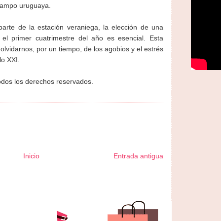
 campo uruguaya.
parte de la estación veraniega, la elección de una
l primer cuatrimestre del año es esencial. Esta
olvidarnos, por un tiempo, de los agobios y el estrés
lo XXI.
odos los derechos reservados.
Inicio
Entrada antigua
ormador Express
Club Informativo
Fondo de Cultura
Zona Geeks
rte y Saludable
Total Trucos
Cine Hostal
Mundo Gadgets
Autos &
ativo
Turismo Mundial
Se Saludable
Visita Mexico
El Corazon Verde