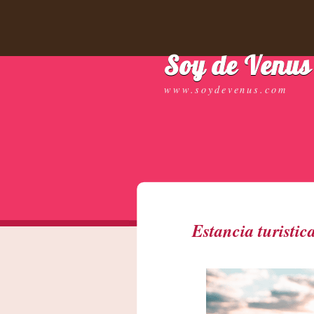
Soy de Venus
www.soydevenus.com
Estancia turistic