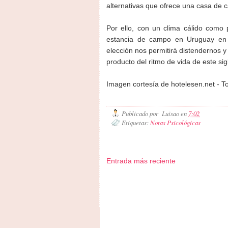
alternativas que ofrece una casa de
Por ello, con un clima cálido como 
estancia de campo en Uruguay en e
elección nos permitirá distendernos y 
producto del ritmo de vida de este sig
Imagen cortesía de hotelesen.net - T
Publicado por
Luisao
en
7:02
Etiquetas:
Notas Psicológicas
Entrada más reciente
Zona Informativa
Be Saludable
LiNea de Salud
Inf
Hobbies Masculinos
Tecnofilos News
Ocio Neón
Fue
Turismo
Fanaticos Futbol
Mascotafilia
Mundo Inform
Culturafilia
Amor Motor