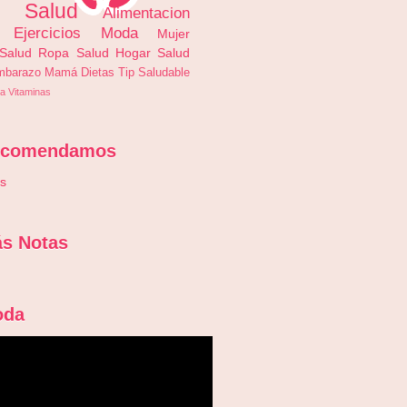
s Salud
Alimentacion
Ejercicios
Moda
Mujer
 Salud
Ropa
Salud
Hogar
Salud
mbarazo
Mamá
Dietas
Tip Saludable
a
Vitaminas
ecomendamos
is
s Notas
oda