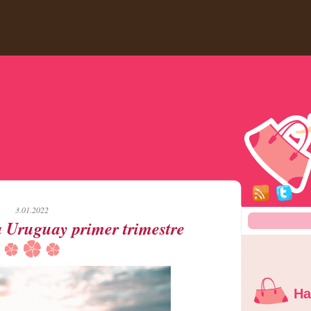
3.01.2022
a Uruguay primer trimestre
Ha