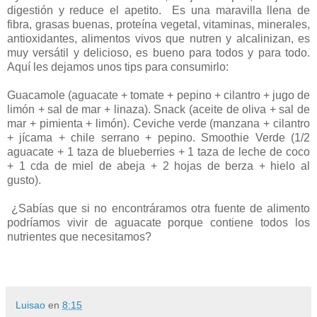
digestión y reduce el apetito. Es una maravilla llena de
fibra, grasas buenas, proteína vegetal, vitaminas, minerales,
antioxidantes, alimentos vivos que nutren y alcalinizan, es
muy versátil y delicioso, es bueno para todos y para todo.
Aquí les dejamos unos tips para consumirlo:
Guacamole (aguacate + tomate + pepino + cilantro + jugo de
limón + sal de mar + linaza). Snack (aceite de oliva + sal de
mar + pimienta + limón). Ceviche verde (manzana + cilantro
+ jícama + chile serrano + pepino. Smoothie Verde (1/2
aguacate + 1 taza de blueberries + 1 taza de leche de coco
+ 1 cda de miel de abeja + 2 hojas de berza + hielo al
gusto).
¿Sabías que si no encontráramos otra fuente de alimento
podríamos vivir de aguacate porque contiene todos los
nutrientes que necesitamos?
Luisao
en
8:15