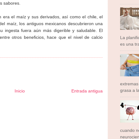
os sabores.
 era el maíz y sus derivados, así como el chile, el
del maíz, los antiguos mexicanos descubrieron una
u ingesta fuera aún más digerible y saludable. El
entre otros beneficios, hace que el nivel de calcio
La planif
es una tra
extremas
grasa a l
Inicio
Entrada antigua
ormador Express
Club Informativo
Fondo de Cultura
Zona Geeks
rte y Saludable
Total Trucos
Cine Hostal
Mundo Gadgets
Autos &
ativo
Turismo Mundial
Se Saludable
Visita Mexico
El Corazon Verde
cuando no
neurocien