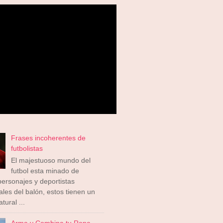
Frases incoherentes de
futbolistas
El majestuoso mundo del
futbol esta minado de
ersonajes y deportistas
ales del balón, estos tienen un
tural ...
Arma y Combina tu Ropa