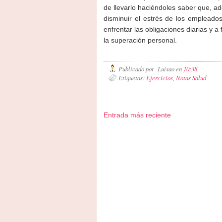
de llevarlo haciéndoles saber que, a
disminuir el estrés de los empleados
enfrentar las obligaciones diarias y a
la superación personal.
Publicado por
Luisao
en
10:38
Etiquetas:
Ejercicios
,
Notas Salud
Entrada más reciente
Zona Informativa
Be Saludable
LiNea de Salud
Inf
Hobbies Masculinos
Tecnofilos News
Ocio Neón
Fue
Turismo
Fanaticos Futbol
Mascotafilia
Mundo Inform
Culturafilia
Amor Motor