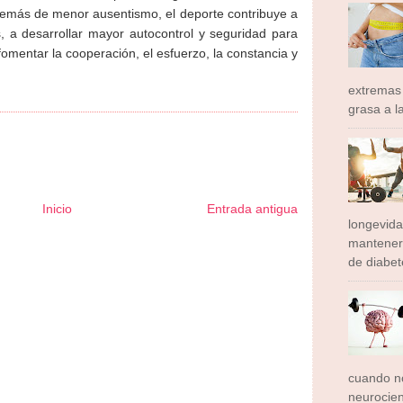
demás de menor ausentismo, el deporte contribuye a
, a desarrollar mayor autocontrol y seguridad para
 fomentar la cooperación, el esfuerzo, la constancia y
extremas
grasa a l
Inicio
Entrada antigua
longevid
mantener
ormador Express
Club Informativo
Fondo de Cultura
Zona Geeks
rte y Saludable
Total Trucos
Cine Hostal
Mundo Gadgets
Autos &
de diabete
ativo
Turismo Mundial
Se Saludable
Visita Mexico
El Corazon Verde
cuando no
neurocien