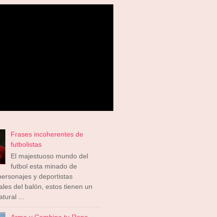
Frases incoherentes de
futbolistas
El majestuoso mundo del
futbol esta minado de
ersonajes y deportistas
ales del balón, estos tienen un
tural ...
Arma y Combina tu Ropa