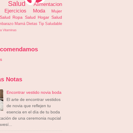
s Salud
Alimentacion
Ejercicios
Moda
Mujer
 Salud
Ropa
Salud
Hogar
Salud
mbarazo
Mamá
Dietas
Tip Saludable
a
Vitaminas
ecomendamos
is
s Notas
Encontrar vestido novia boda
El arte de encontrar vestidos
de novia que reflejen tu
esencia en el día de tu boda
icación de una ceremonia nupcial
vesí...