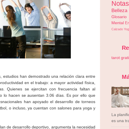
Nota
Belleza
Glosario
Mental
E
Calzado
Yog
R
tarot grat
Má
s, estudios han demostrado una relación clara entre
roductividad en el trabajo: a mayor actividad física,
. Quienes se ejercitan con frecuencia faltan al
no lo hacen se ausentan 3.06 días. Es por ello que
snacionales han apoyado el desarrollo de torneos
etbol, o incluso, ya cuentan con salones para yoga y
La planif
es una tra
lan de desarrollo deportivo, argumenta la necesidad