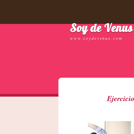
Soy de Venus
www.soydevenus.com
Ejercicio