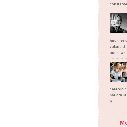
constante
hay una v
voluntad,
nuestra d
cerebro 
mejora la 
p...
M