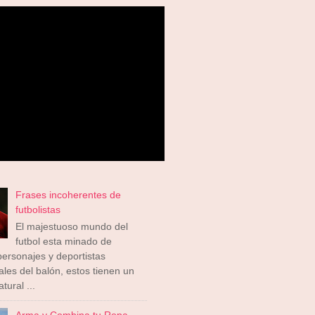
Frases incoherentes de
futbolistas
El majestuoso mundo del
futbol esta minado de
ersonajes y deportistas
ales del balón, estos tienen un
tural ...
Arma y Combina tu Ropa