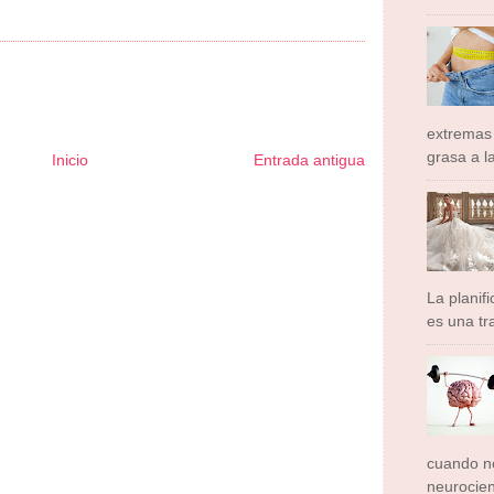
extremas
grasa a l
Inicio
Entrada antigua
ormador Express
Club Informativo
Fondo de Cultura
Zona Geeks
rte y Saludable
Total Trucos
Cine Hostal
Mundo Gadgets
Autos &
ativo
Turismo Mundial
Se Saludable
Visita Mexico
El Corazon Verde
La planif
es una tra
cuando no
neurocien