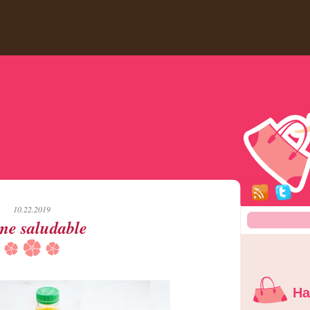
10.22.2019
me saludable
Ha