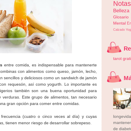
Nota
Belleza
Glosario
Mental
E
Calzado
Yog
R
tarot grat
es
entre comida, es indispensable para mantenerte
 combinas con alimentos como queso, jamón, lecho,
Má
 tan sencillos y deliciosos como un sandwich de jamón
s con requesón, así como yogurth. Lo importante es
igerios también son una buena oportunidad para
s y verduras. Este grupo de alimentos, tan necesario
una gran opción para comer entre comidas.
ecuencia (cuatro o cinco veces al día) y cuyas
longevid
mantener
s, tienen menor riesgo de desarrollar sobrepeso.
de diabete