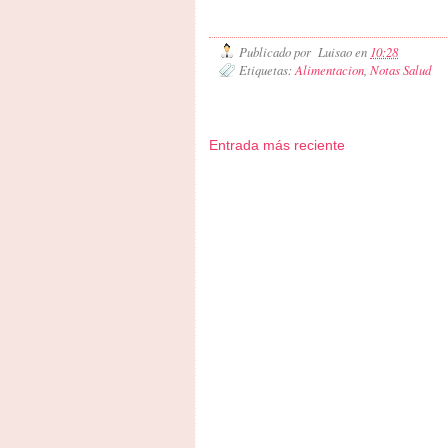
Publicado por
Luisao
en
10:28
Etiquetas:
Alimentacion
,
Notas Salud
Entrada más reciente
Zona Informativa
Be Saludable
LiNea de Salud
Inf
Hobbies Masculinos
Tecnofilos News
Ocio Neón
Fue
Turismo
Fanaticos Futbol
Mascotafilia
Mundo Inform
Culturafilia
Amor Motor