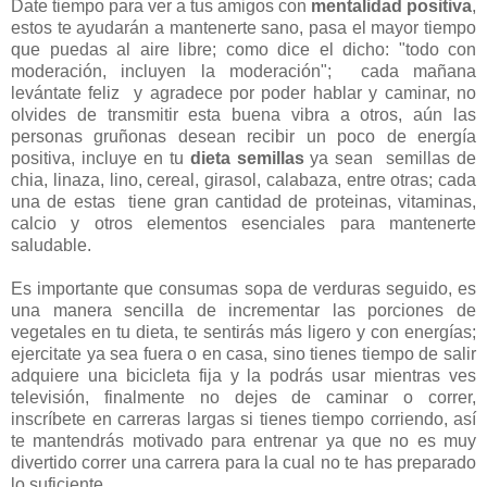
Date tiempo para ver a tus amigos con
mentalidad positiva
,
estos te ayudarán a mantenerte sano, pasa el mayor tiempo
que puedas al aire libre; como dice el dicho: "todo con
moderación, incluyen la moderación"; cada mañana
levántate feliz y agradece por poder hablar y caminar, no
olvides de transmitir esta buena vibra a otros, aún las
personas gruñonas desean recibir un poco de energía
positiva, incluye en tu
dieta semillas
ya sean semillas
de
chia,
linaza, lino, cereal, girasol, calabaza, entre otras; cada
una de estas tiene gran cantidad de proteinas, vitaminas,
calcio y otros elementos esenciales para mantenerte
saludable.
Es importante que consumas sopa de verduras seguido, es
una manera sencilla de incrementar las porciones de
vegetales en tu dieta, te sentirás más ligero y con energías;
ejercitate ya sea fuera o en casa, sino tienes tiempo de salir
adquiere una bicicleta fija y la podrás usar mientras ves
televisión, finalmente no dejes de caminar o correr,
inscríbete en carreras largas si tienes tiempo corriendo, así
te mantendrás motivado para entrenar ya que no es muy
divertido correr una carrera para la cual no te has preparado
lo suficiente.