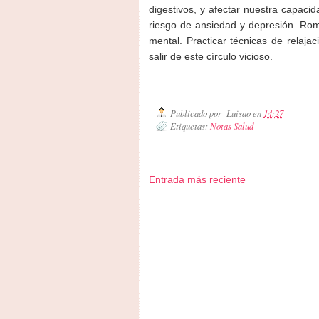
digestivos, y afectar nuestra capac
riesgo de ansiedad y depresión. Romp
mental. Practicar técnicas de relaja
salir de este círculo vicioso.
Publicado por
Luisao
en
14:27
Etiquetas:
Notas Salud
Entrada más reciente
Zona Informativa
Be Saludable
LiNea de Salud
Inf
Hobbies Masculinos
Tecnofilos News
Ocio Neón
Fue
Turismo
Fanaticos Futbol
Mascotafilia
Mundo Inform
Culturafilia
Amor Motor