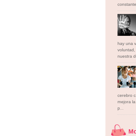
constante
hay una v
voluntad,
nuestra d
cerebro 
mejora la 
p...
M