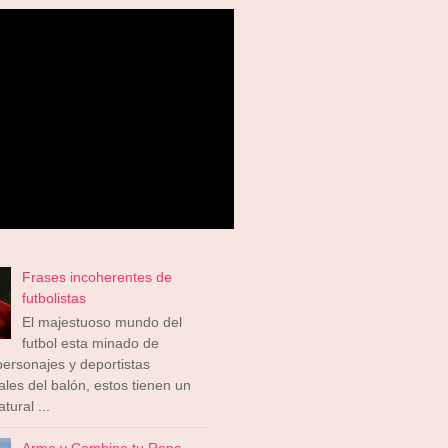
Frases incoherentes de
futbolistas
El majestuoso mundo del
futbol esta minado de
ersonajes y deportistas
ales del balón, estos tienen un
tural ...
Arma y Combina tu Ropa