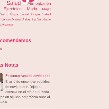
s Salud
Alimentacion
Ejercicios
Moda
Mujer
 Salud
Ropa
Salud
Hogar
Salud
mbarazo
Mamá
Dietas
Tip Saludable
a
Vitaminas
ecomendamos
is
s Notas
Encontrar vestido novia boda
El arte de encontrar vestidos
de novia que reflejen tu
esencia en el día de tu boda
icación de una ceremonia nupcial
vesí...