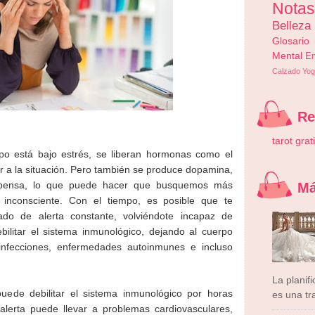
Nota
Belleza
Glosario
Mental
E
Calzado
Yog
R
tarot grat
po está bajo estrés, se liberan hormonas como el
er a la situación. Pero también se produce dopamina,
ompensa, lo que puede hacer que busquemos más
Má
 inconsciente. Con el tiempo, es posible que te
do de alerta constante, volviéndote incapaz de
ebilitar el sistema inmunológico, dejando al cuerpo
nfecciones, enfermedades autoinmunes e incluso
La planif
uede debilitar el sistema inmunológico por horas
es una tra
lerta puede llevar a problemas cardiovasculares,