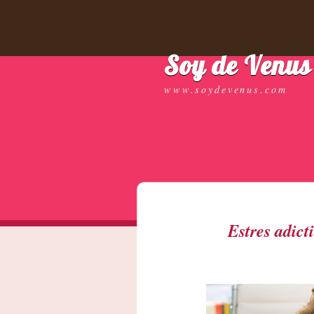
Soy de Venus
www.soydevenus.com
Estres adict