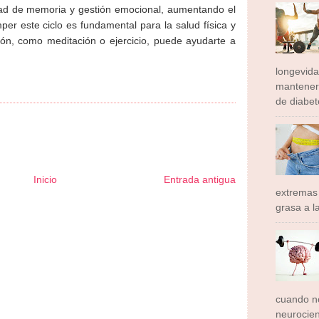
idad de memoria y gestión emocional, aumentando el
er este ciclo es fundamental para la salud física y
ción, como meditación o ejercicio, puede ayudarte a
longevid
mantener
de diabete
Inicio
Entrada antigua
extremas
grasa a l
ormador Express
Club Informativo
Fondo de Cultura
Zona Geeks
rte y Saludable
Total Trucos
Cine Hostal
Mundo Gadgets
Autos &
ativo
Turismo Mundial
Se Saludable
Visita Mexico
El Corazon Verde
cuando no
neurocien